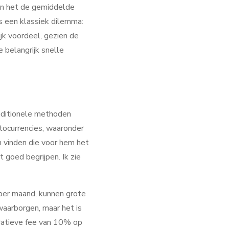
kan het de gemiddelde
s een klassiek dilemma:
jk voordeel, gezien de
 belangrijk snelle
aditionele methoden
ptocurrencies, waaronder
n vinden die voor hem het
 goed begrijpen. Ik zie
 per maand, kunnen grote
 waarborgen, maar het is
tratieve fee van 10% op