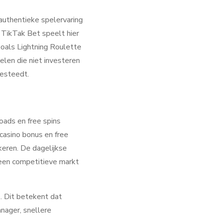
 authentieke spelervaring
en TikTak Bet speelt hier
zoals Lightning Roulette
elen die niet investeren
besteedt.
oads en free spins
casino bonus en free
 keren. De dagelijkse
n een competitieve markt
. Dit betekent dat
nager, snellere