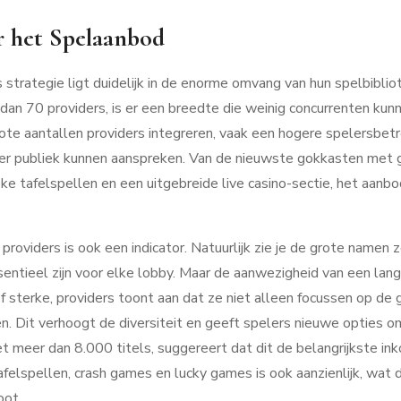
r het Spelaanbod
 strategie ligt duidelijk in de enorme omvang van hun spelbibli
n 70 providers, is er een breedte die weinig concurrenten kunn
grote aantallen providers integreren, vaak een hogere spelersbet
r publiek kunnen aanspreken. Van de nieuwste gokkasten met
ke tafelspellen en een uitgebreide live casino-sectie, het aanbod
roviders is ook een indicator. Natuurlijk zie je de grote namen 
entieel zijn voor elke lobby. Maar de aanwezigheid van een lange
 sterke, providers toont aan dat ze niet alleen focussen op de 
. Dit verhoogt de diversiteit en geeft spelers nieuwe opties 
et meer dan 8.000 titels, suggereert dat dit de belangrijkste in
afelspellen, crash games en lucky games is ook aanzienlijk, wat 
oot.