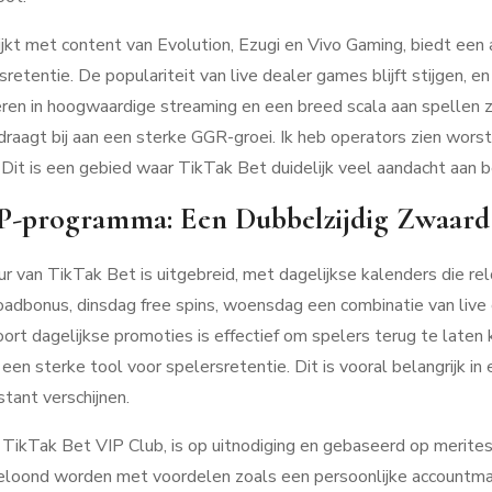
rijkt met content van Evolution, Ezugi en Vivo Gaming, biedt een
rsretentie. De populariteit van live dealer games blijft stijgen, 
teren in hoogwaardige streaming en een breed scala aan spellen 
draagt bij aan een sterke GGR-groei. Ik heb operators zien worst
. Dit is een gebied waar TikTak Bet duidelijk veel aandacht aan 
P-programma: Een Dubbelzijdig Zwaard
r van TikTak Bet is uitgebreid, met dagelijkse kalenders die rel
adbonus, dinsdag free spins, woensdag een combinatie van live 
soort dagelijkse promoties is effectief om spelers terug te laten
en sterke tool voor spelersretentie. Dit is vooral belangrijk i
tant verschijnen.
ikTak Bet VIP Club, is op uitnodiging en gebaseerd op merites
beloond worden met voordelen zoals een persoonlijke accountma