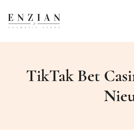
TikTak Bet Cas
Nieu