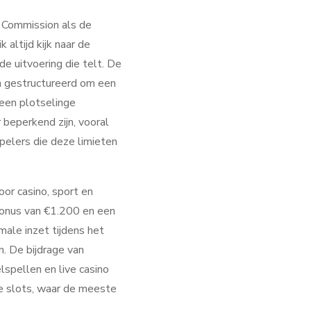
 Commission als de
altijd kijk naar de
de uitvoering die telt. De
en gestructureerd om een
geen plotselinge
 beperkend zijn, vooral
pelers die deze limieten
or casino, sport en
bonus van €1.200 en een
imale inzet tijdens het
. De bijdrage van
lspellen en live casino
 de slots, waar de meeste