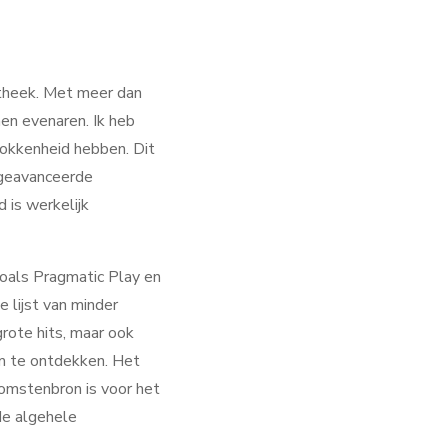
otheek. Met meer dan
en evenaren. Ik heb
rokkenheid hebben. Dit
 geavanceerde
 is werkelijk
zoals Pragmatic Play en
 lijst van minder
grote hits, maar ook
om te ontdekken. Het
komstenbron is voor het
de algehele