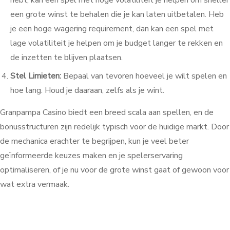
hebt, kan een spel met hoge volatiliteit je helpen om sneller
een grote winst te behalen die je kan laten uitbetalen. Heb
je een hoge wagering requirement, dan kan een spel met
lage volatiliteit je helpen om je budget langer te rekken en
de inzetten te blijven plaatsen.
Stel Limieten:
Bepaal van tevoren hoeveel je wilt spelen en
hoe lang. Houd je daaraan, zelfs als je wint.
Granpampa Casino biedt een breed scala aan spellen, en de
bonusstructuren zijn redelijk typisch voor de huidige markt. Door
de mechanica erachter te begrijpen, kun je veel beter
geïnformeerde keuzes maken en je spelerservaring
optimaliseren, of je nu voor de grote winst gaat of gewoon voor
wat extra vermaak.